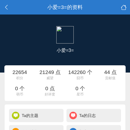
小爱=3=的资料
小爱=3=
22654
21249 点
142260 个
44 点
积分
威望
囧币
贡献值
0 个
0 点
0 个
萌币
好评度
星币
Ta的主题
Ta的日志