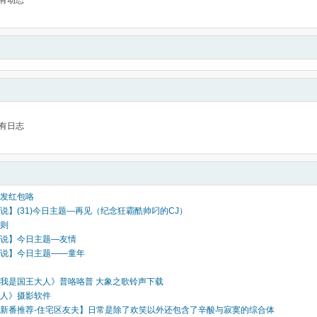
有动态
有日志
发红包咯
说】(31)今日主题—再见（纪念狂霸酷帅叼的CJ）
则
说】今日主题—友情
说】今日主题——童年
我是国王大人》普咯咯普 大象之歌铃声下载
人》摄影软件
新番推荐-住宅区友夫】日常是除了欢笑以外还包含了辛酸与寂寞的综合体