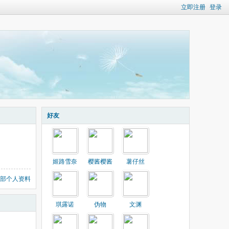
立即注册
登录
好友
姬路雪奈
樱酱樱酱
薯仔丝
部个人资料
琪露诺
伪物
文渊