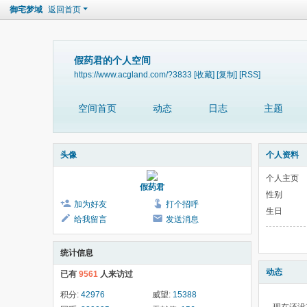
御宅梦域
返回首页
假药君的个人空间
https://www.acgland.com/?3833
[收藏]
[复制]
[RSS]
空间首页
动态
日志
主题
头像
个人资料
个人主页
假药君
性别
加为好友
打个招呼
生日
给我留言
发送消息
统计信息
动态
已有
9561
人来访过
积分:
42976
威望:
15388