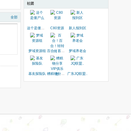
社团
全部
这个是僵尸么
C80资源
新人报到区
梦域资源组
百合！百合！转转转！
梦域养老会
基友探险队
糟糕物分享VIP俱乐部
广东JQ联盟..