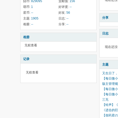
现在还没
囧币:
829095
贡献值:
156
萌币:
1
好评度:
--
星币:
--
好友:
56
分享
主题:
1905
日志:
--
相册:
--
分享:
--
日志
相册
无权查看
现在还没
记录
主题
无权查看
又生日了，
【每日微小
版主管理规
【每日微小
【每日微小
三无
【铃声】《
《进击的巨
【假药君の