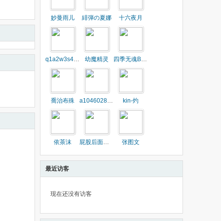
妙曼雨儿
緋弾の夏娜
十六夜月
q1a2w3s4e5d6
幼魔精灵
四季无魂Buila
喬治布殊
a1046028576
kin-灼
依茶沫
屁股后面一枝花
张图文
最近访客
现在还没有访客