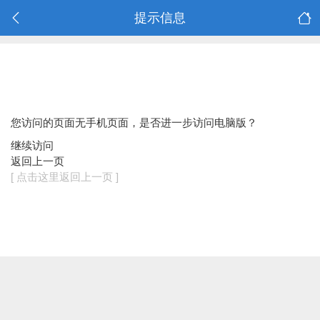
提示信息
您访问的页面无手机页面，是否进一步访问电脑版？
继续访问
返回上一页
[ 点击这里返回上一页 ]